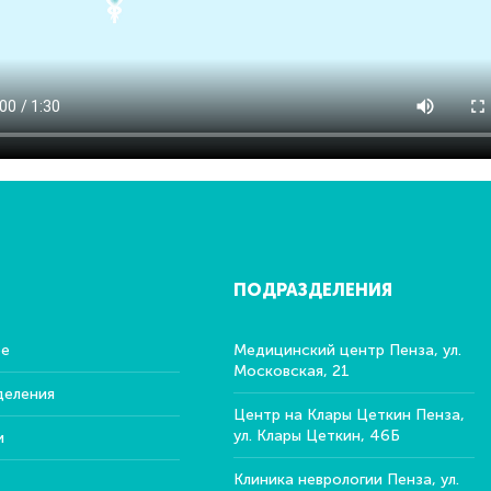
ПОДРАЗДЕЛЕНИЯ
ре
Медицинский центр Пенза, ул.
Московская, 21
деления
Центр на Клары Цеткин Пенза,
ул. Клары Цеткин, 46Б
и
Клиника неврологии Пенза, ул.