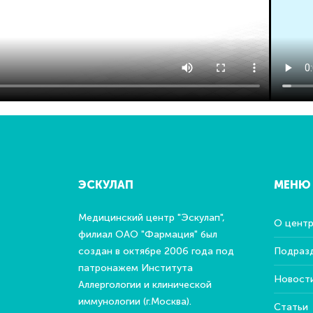
ЭСКУЛАП
МЕНЮ
Медицинский центр "Эскулап",
О цент
филиал ОАО "Фармация" был
создан в октябре 2006 года под
Подраз
патронажем Института
Новост
Аллергологии и клинической
иммунологии (г.Москва).
Статьи