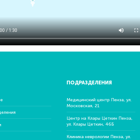
ПОДРАЗДЕЛЕНИЯ
ре
Медицинский центр Пенза, ул.
Московская, 21
деления
Центр на Клары Цеткин Пенза,
ул. Клары Цеткин, 46Б
и
Клиника неврологии Пенза, ул.