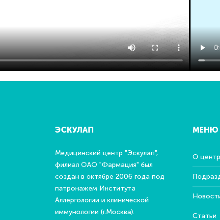
ЭСКУЛАП
МЕНЮ
Медицинский центр "Эскулап",
О цент
филиал ОАО "Фармация" был
создан в октябре 2006 года под
Подраз
патронажем Института
Новост
Аллергологии и клинической
иммунологии (г.Москва).
Статьи