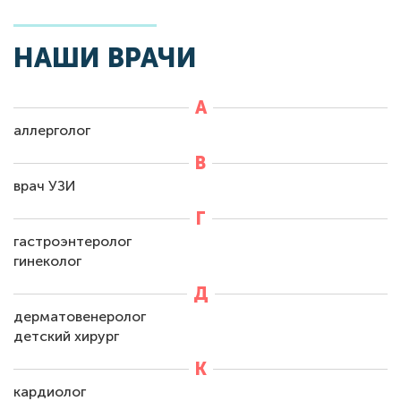
НАШИ ВРАЧИ
А
аллерголог
В
врач УЗИ
Г
гастроэнтеролог
гинеколог
Д
дерматовенеролог
детский хирург
К
кардиолог