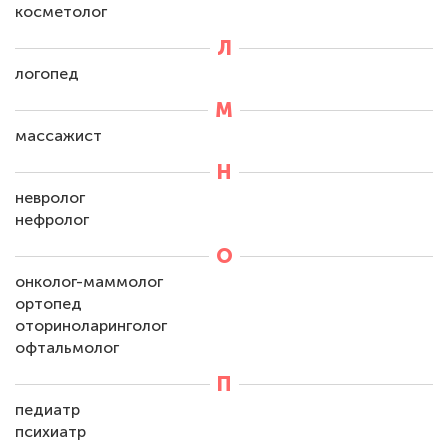
косметолог
Л
логопед
М
массажист
Н
невролог
нефролог
О
онколог-маммолог
ортопед
оториноларинголог
офтальмолог
П
педиатр
психиатр