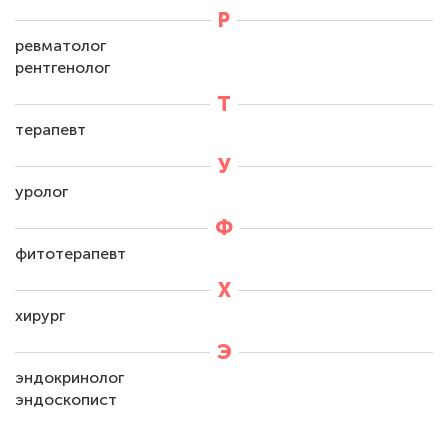
Р
ревматолог
рентгенолог
Т
терапевт
У
уролог
Ф
фитотерапевт
Х
хирург
Э
эндокринолог
эндоскопист